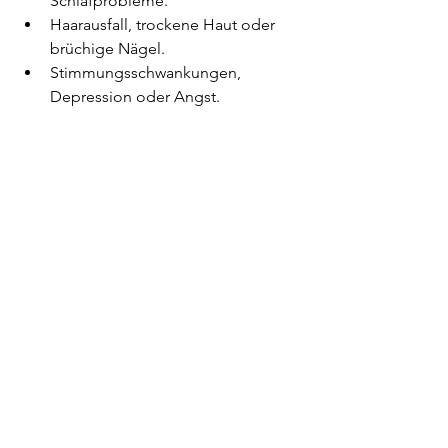
Schlafprobleme.
Haarausfall, trockene Haut oder 
brüchige Nägel.
Stimmungsschwankungen, 
Depression oder Angst.
Fazit
Die Schilddrüse ist ein sensibles 
Organ, das eng mit anderen 
Körperprozessen verknüpft ist. Eine 
ganzheitliche Diagnostik geht über 
den TSH-Wert hinaus und betrachtet 
den Menschen als Ganzes. Indem 
Labortests, Lebensstilfaktoren und 
funktionelle Tests kombiniert werden, 
kann eine umfassende Einschätzung 
erfolgen – der erste Schritt zu einer 
gesunden Schilddrüse und einem 
verbesserten Wohlbefinden.