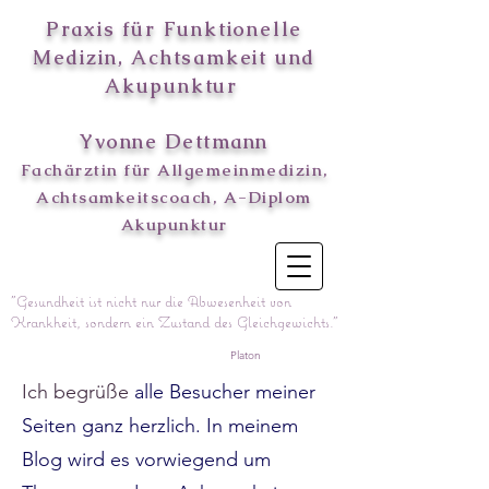
Praxis für Funktionelle
Medizin
, Achtsamkeit und
Akupunktur
Yvonne Dettmann
Fachärztin für Allgemeinmedizin,
Achtsamkeitscoach, A-Diplom
Akupunktur
"Gesundheit ist nicht nur die Abwesenheit von
Krankheit, sondern ein Zustand des Gleichgewichts."
Platon
Ich begrüße
alle Bes
ucher meiner
Seiten ganz herzlich. In meinem
Blog wird es vorwiegend
um