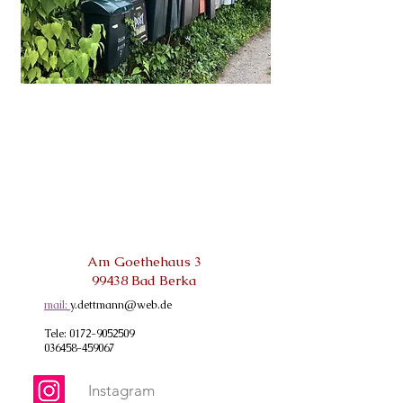
Am Goethehaus 3
99438 Bad Berka
mail:
y.dettmann@web.de
Tele: 0172-9052509
036458-459067
Instagram