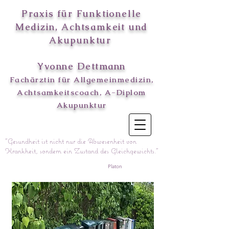
Praxis für Funktionelle
Medizin
, Achtsamkeit und
Akupunktur
Yvonne Dettmann
Fachärztin für Allgemeinmedizin,
Achtsamkeitscoach, A-Diplom
Akupunktur
"Gesundheit ist nicht nur die Abwesenheit von
Krankheit, sondern ein Zustand des Gleichgewichts."
Platon