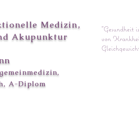
ktionelle Medizin
,
"Gesundheit i
nd Akupunktur
von Krankhei
Gleichgewicht
nn
Pl
lgemeinmedizin,
h, A-Diplom