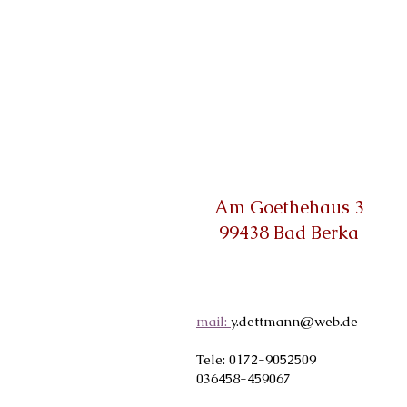
Am Goethehaus 3
99438 Bad Berka
mail:
y.dettmann@web.de
Tele: 0172-9052509
036458-459067